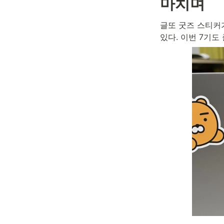
마치며
글또 굿즈 스티커가
있다. 이번 7기