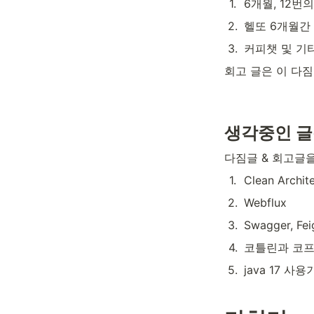
1
.
6개월, 12번
2
.
헬또 6개월간
3
.
커피챗 및 기
회고 글은 이 다
생각중인 
다짐글 & 회고글을
1
.
Clean Arch
2
.
Webflux
3
.
Swagger, F
4
.
코틀린과 코
5
.
java 17 사용