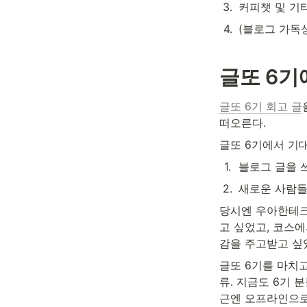
3
.
커피챗 및 기
4
.
(블로그 가독성
글또 6기
글또 6기 회고 글
떠오른다.
글또 6기에서 기대
1
.
블로그 글을 
2
.
새로운 사람들
당시엔 우아한테크
고 싶었고, 코스에
감을 주고받고 싶었
글또 6기를 마치고
류. 지금도 6기 
근엔 오프라인으로