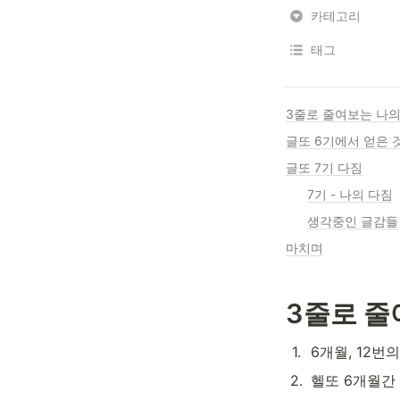
카테고리
태그
3줄로 줄여보는 나의
글또 6기에서 얻은 
글또 7기 다짐
7기 - 나의 다짐
생각중인 글감들
마치며
3줄로 줄
1
.
6개월, 12번
2
.
헬또 6개월간