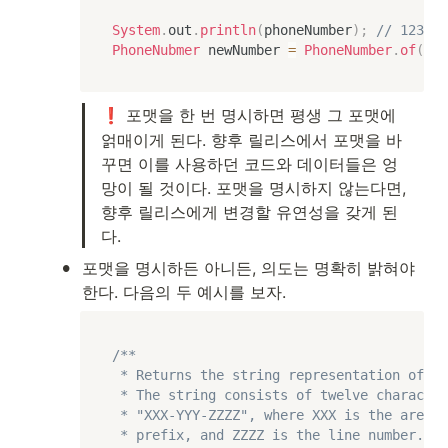
System
.
out
.
println
(
phoneNumber
)
;
// 123-12
PhoneNubmer
 newNumber 
=
PhoneNumber
.
of
(
"12
 포맷을 한 번 명시하면 평생 그 포맷에 
❗️
얽매이게 된다. 향후 릴리스에서 포맷을 바
꾸면 이를 사용하던 코드와 데이터들은 엉
망이 될 것이다. 포맷을 명시하지 않는다면, 
향후 릴리스에게 변경할 유연성을 갖게 된
다.
•
포맷을 명시하든 아니든, 의도는 명확히 밝혀야 
한다. 다음의 두 예시를 보자.
/**

 * Returns the string representation of th
 * The string consists of twelve character
 * "XXX-YYY-ZZZZ", where XXX is the area c
 * prefix, and ZZZZ is the line number. Ea