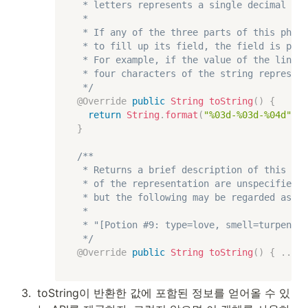
 * letters represents a single decimal dig
 *

 * If any of the three parts of this phone
 * to fill up its field, the field is padd
 * For example, if the value of the line n
 * four characters of the string represent
 */
@Override
public
String
toString
(
)
{
return
String
.
format
(
"%03d-%03d-%04d"
,
ar
}
/**

 * Returns a brief description of this pot
 * of the representation are unspecified a
 * but the following may be regarded as ty
 *

 * "[Potion #9: type=love, smell=turpentin
 */
@Override
public
String
toString
(
)
{
.
.
.
}
3
.
toString이 반환한 값에 포함된 정보를 얻어올 수 있