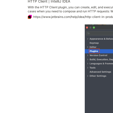
HTTP Client | IntelliJ IDEA
With the HTTP Client plugin, you can create, edit, and execut
cases when you need to compose and run HTTP requests: Wh
as expected, is accessible in compliance with the specificati
https://www.jetbrains.com/help/idea/http-client-in-prod