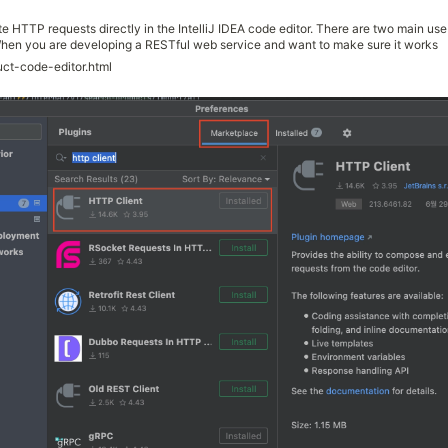
e HTTP requests directly in the IntelliJ IDEA code editor. There are two main use
en you are developing a RESTful web service and want to make sure it works
on, and responds correctly.
uct-code-editor.html