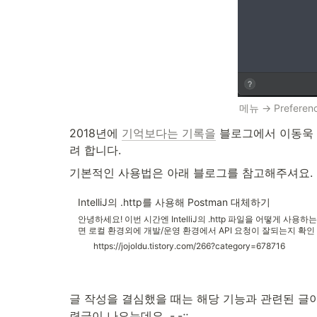
메뉴 → Prefere
2018년에 
기억보다는 기록을
 블로그에서 이동욱
려 합니다.
기본적인 사용법은 아래 블로그를 참고해주셔요.
IntelliJ의 .http를 사용해 Postman 대체하기
안녕하세요! 이번 시간엔 IntelliJ의 .http 파일을 어떻게 사
면 로컬 환경외에 개발/운영 환경에서 API 요청이 잘되는지 확인 
타 서버의 B API 사용해보려면 어떻게 해야 하나요? 전에 사용했
https://jojoldu.tistory.com/266?category=678716
글 작성을 결심했을 때는 해당 기능과 관련된 글이
련글이 나오는데요. -.-;; 