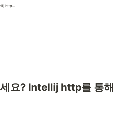
아직도 postman 쓰세요? Intellij http를 통해 api를 테스트해보자!
요? Intellij http를 